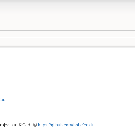
Cad
ojects to KiCad.
https://github.com/bobc/eakit