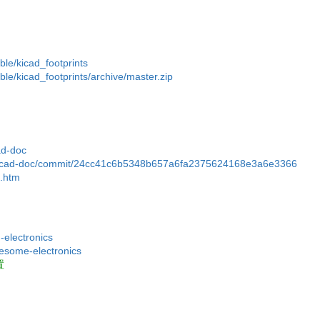
ble/kicad_footprints
ble/kicad_footprints/archive/master.zip
ad-doc
/kicad-doc/commit/24cc41c6b5348b657a6fa2375624168e3a6e3366
x.htm
-electronics
wesome-electronics
置