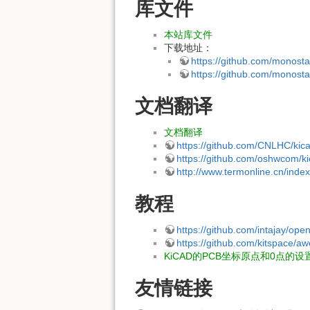
库文件
本站库文件
下载地址：
https://github.com/monosta
https://github.com/monosta
文档翻译
文档翻译
https://github.com/CNLHC/kic
https://github.com/oshwcom
http://www.termonline.cn/inde
教程
https://github.com/intajay/open
https://github.com/kitspace/a
KiCAD的PCB坐标原点和0点的设
友情链接