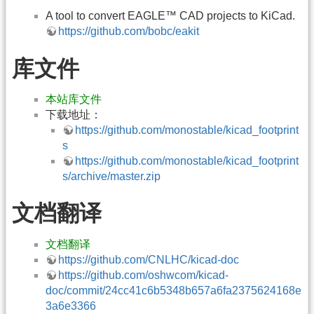
A tool to convert EAGLE™ CAD projects to KiCad.
https://github.com/bobc/eakit
库文件
本站库文件
下载地址：
https://github.com/monostable/kicad_footprint
s
https://github.com/monostable/kicad_footprint
s/archive/master.zip
文档翻译
文档翻译
https://github.com/CNLHC/kicad-doc
https://github.com/oshwcom/kicad-
doc/commit/24cc41c6b5348b657a6fa2375624168e
3a6e3366